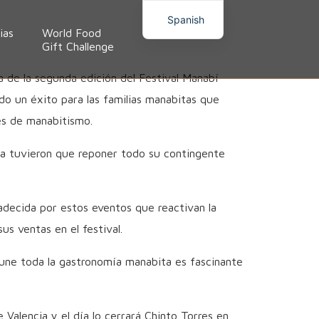
Spanish
ias
World Food
Premios
Gift Challenge
a de la segunda edición del Festival Manabí
o un éxito para las familias manabitas que
es de manabitismo.
ía tuvieron que reponer todo su contingente
adecida por estos eventos que reactivan la
s ventas en el festival.
e une toda la gastronomía manabita es fascinante
 Valencia y el día lo cerrará Chinto Torres en