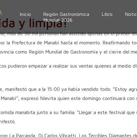
Inicio
Región Gastronómica
Libro
Notic
ída y limpia!
Mundial 2026
io, más de 30 mil personas han asistido apenas en el primer dí
por la Prefectura de Manabí hasta el momento. Reafirmando tod
provincia como Región Mundial de Gastronomía y el cierre del m
os pudieron empezar a realizar sus ventas quienes al medio d
e, manifestó que a la 15:00 ya había vendido todo. “Estoy agr
Manabí”, expresó Nievita quien este domingo continuará con su
comida manabita junto a su familia. “Llegar a este festival qu
ifestó.
ron La Parranda, Dj Carlos Vibratti, Los Terribles Diamantes de