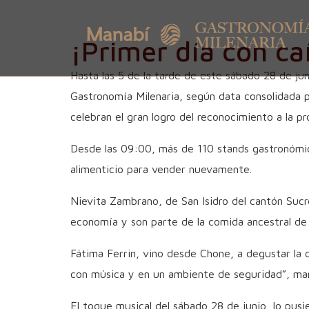
¡Primer día con ca
Hasta las 5 de la tarde de este sábado 28 de jun
Gastronomía Milenaria, según data consolidada 
celebran el gran logro del reconocimiento a la 
Desde las 09:00, más de 110 stands gastronómic
alimenticio para vender nuevamente.
Nievita Zambrano, de San Isidro del cantón Sucr
economía y son parte de la comida ancestral de 
Fátima Ferrin, vino desde Chone, a degustar la 
con música y en un ambiente de seguridad”, man
El toque musical del sábado 28 de junio, lo pusie