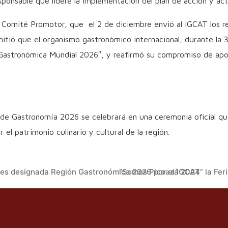
ponsable que lidere la implementación del plan de acción y act
 Comité Promotor, que el 2 de diciembre envió al IGCAT los r
tió que el organismo gastronómico internacional, durante la 
stronómica Mundial 2026″, y reafirmó su compromiso de apoyar
e Gastronomía 2026 se celebrará en una ceremonia oficial que 
el patrimonio culinario y cultural de la región.
 es designada Región Gastronómica 2026 por el IGCAT
“Somos Picoazá 2024” la Feri