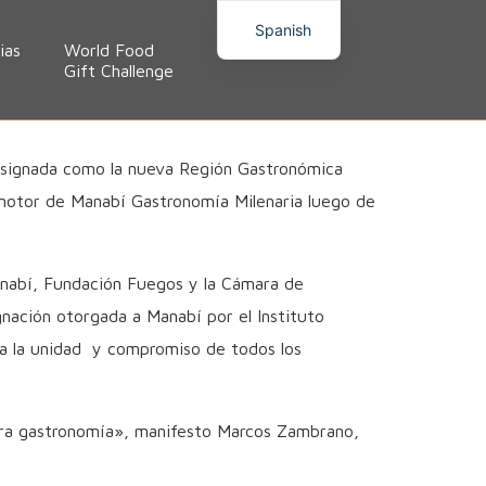
Spanish
ias
World Food
Premios
Gift Challenge
 designada como la nueva Región Gastronómica
motor de Manabí Gastronomía Milenaria luego de
Manabí, Fundación Fuegos y la Cámara de
nación otorgada a Manabí por el Instituto
s a la unidad y compromiso de todos los
estra gastronomía», manifesto Marcos Zambrano,