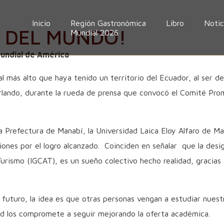
Inicio
Región Gastronómica
Libro
Notic
 DEL MUNDO!
Mundial 2026
undial de América
al más alto que haya tenido un territorio del Ecuador, al ser
rlando, durante la rueda de prensa que convocó el Comité Pro
a Prefectura de Manabí, la Universidad Laica Eloy Alfaro de 
nes por el logro alcanzado. Coinciden en señalar que la desig
Turismo (IGCAT), es un sueño colectivo hecho realidad, gracia
y futuro, la idea es que otras personas vengan a estudiar nu
d los compromete a seguir mejorando la oferta académica.